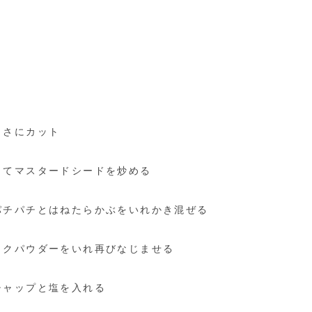
きさにカット
してマスタードシードを炒める
パチパチとはねたらかぶをいれかき混ぜる
ックパウダーをいれ再びなじませる
チャップと塩を入れる