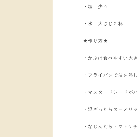
・塩 少々
・水 大さじ２杯
★作り方★
・かぶは食べやすい大
・フライパンで油を熱
・マスタードシードが
・混ざったらターメリ
・なじんだらトマトケ