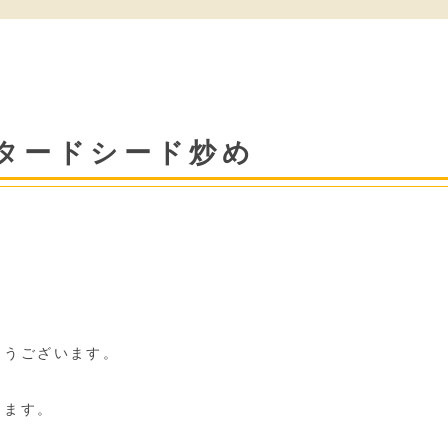
タードシード炒め
とうございます。
します。