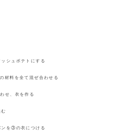
マッシュポテトにする
Aの材料を全て混ぜ合わせる
合わせ、衣を作る
挟む
パンを③の衣につける