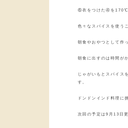
⑥衣をつけた④を170
色々なスパイスを使う
朝食やおやつとして作
朝食に出すのは時間が
じゃがいもとスパイス
す。
ドンドンインド料理に挑
次回の予定は9月13日