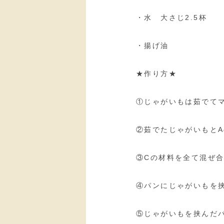
・水 大さじ2.5杯
・揚げ油
★作り方★
①じゃがいもは茹でて
②茹でたじゃがいもと
③Cの材料を全て混ぜ
④パンにじゃがいもを
⑤じゃがいもを挟んだ