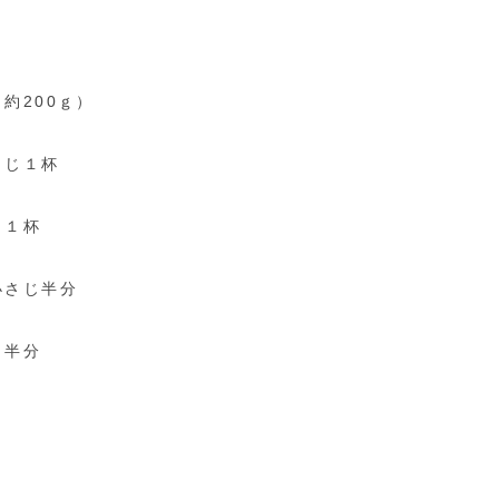
約200ｇ）
さじ１杯
じ１杯
小さじ半分
じ半分