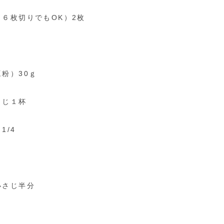
６枚切りでもOK）2枚
粉）30ｇ
さじ１杯
1/4
小さじ半分