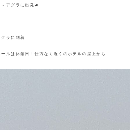
～アグラに出発🚙
アグラに到着
ハールは休館日！仕方なく近くのホテルの屋上から