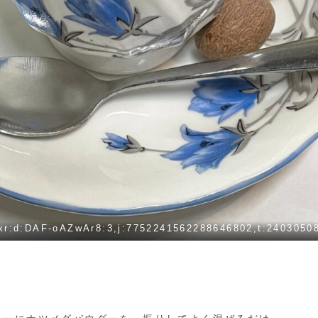
xr:d:DAF-oAZwAr8:3,j:7752241562288646802,t:2403050