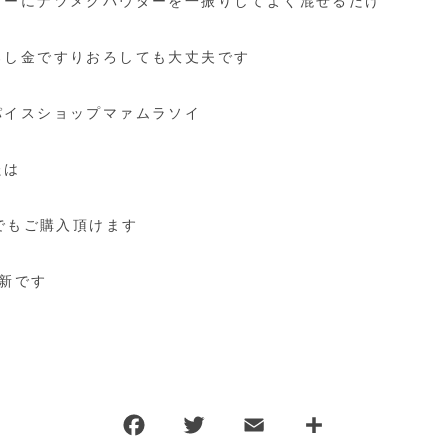
ヒーにナツメグパウダーを一振りしてよく混ぜるだけ
ろし金ですりおろしても大丈夫です
パイスショップマァムラソイ
たは
頭でもご購入頂けます
新です