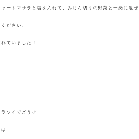
チャートマサラと塩を入れて、みじん切りの野菜と一緒に混ぜ
てください。
忘れていました！
ムラソイでどうぞ
たは