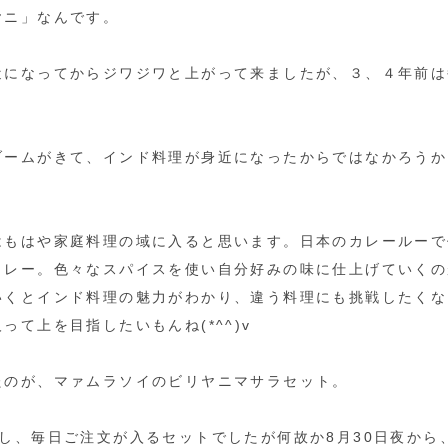
ヤニ」なんです。
近になってからジワジワと上がって来ましたが、３、４年前は
ブームがきて、インド料理が身近になったからではなかろうか
はもはや家庭料理の域に入ると思います。日本のカレールーで
カレー。色々なスパイスを使い自分好みの味に仕上げていくの
いくとインド料理の魅力がわかり、違う料理にも挑戦したくな
って上を目指したいもんね(*^^)v
たのが、マァムラソイのビリヤニマサラセット。
し、毎日ご注文が入るセットでしたが何故か8月30日夜から