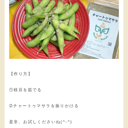
【作り方】
①枝豆を茹でる
➁チャートゥマサラを振りかける
是非、お試しくださいね(^-^)