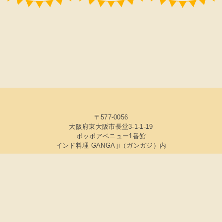
〒577-0056
大阪府東大阪市長堂3-1-1-19
ポッポアベニュー1番館
インド料理 GANGA ji（ガンガジ）内
© 2022 スパイスショップ マァムラソイ
（Maｍ Rasoi）